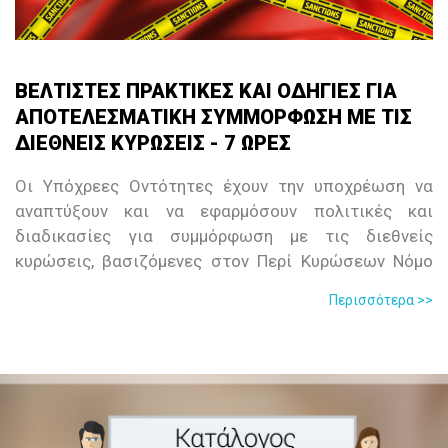
ΒΕΛΤΙΣΤΕΣ ΠΡΑΚΤΙΚΕΣ ΚΑΙ ΟΔΗΓΙΕΣ ΓΙΑ
ΑΠΟΤΕΛΕΣΜΑΤΙΚΗ ΣΥΜΜΟΡΦΩΣΗ ΜΕ ΤΙΣ
ΔΙΕΘΝΕΙΣ ΚΥΡΩΣΕΙΣ - 7 ΩΡΕΣ
Οι Υπόχρεες Οντότητες έχουν την υποχρέωση να
αναπτύξουν και να εφαρμόσουν πολιτικές και
διαδικασίες για συμμόρφωση με τις διεθνείς
κυρώσεις, βασιζόμενες στον Περί Κυρώσεων Νόμο
58/2016, την Οδηγία της ΕΕ για τις Κυρώσεις, καθώς
Περισσότερα >>
και τις σχετικές Οδηγίες των Εποπτικών Αρχών. Η
ενημέρωση και εκπαίδευση των επαγγελματιών, και
ειδικότερα των υπαλλήλων των Υπόχρεων
Οντοτήτων, αποτελεί ισχυρό εργαλείο για τον
εντοπισμό και την αντιμετώπιση περιπτώσεων
παραβιάσεων των κυρώσεων, του ξεπλύματος