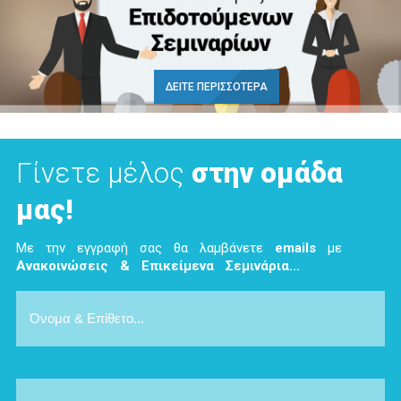
παράνομου χρήματος και της φοροδιαφυγής.
ΔΕΙΤΕ ΠΕΡΙΣΣΟΤΕΡΑ
Γίνετε μέλος
στην ομάδα
μας!
Με την εγγραφή σας θα λαμβάνετε
emails
με
Ανακοινώσεις & Επικείμενα Σεμινάρια...