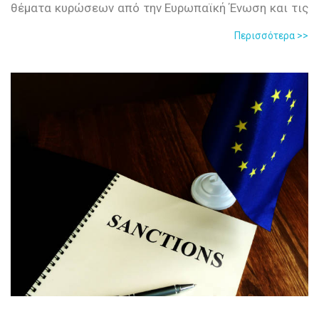
θέματα κυρώσεων από την Ευρωπαϊκή Ένωση και τις
ΗΠΑ (OFAC). Στο σεμινάριο αναλύεται το νομικό και
Περισσότερα >>
κανονιστικό περιβάλλον των κυρώσεων καθώς και ο
αυξανόμενος ρόλος των κυρώσεων στο γεωπολιτικό
σκηνικό, ιδίως σε περιοχές υψηλού κινδύνου όπως η
Ρωσία, το Ιράν και η Μέση Ανατολή.