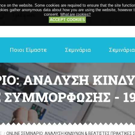
ce on the website. Some cookies are required to ensure that the site function
kies gather anonymous data about how you are using the website, however the
consent.
Τηλέφωνο
What are cookies?
Email
ACCEPT COOKIES
96313950
Ποιοι Είμαστε
Σεμινάρια
Σεμινάρι
ΙΟ: ΑΝΑΛΥΣΗ ΚΙΝΔΥ
 ΣΥΜΜΟΡΦΩΣΗΣ - 19&
Σ
ONLINE ΣΕΜΙΝΑΡΙΟ: ΑΝΑΛΥΣΗ ΚΙΝΔΥΝΩΝ & ΒΕΛΤΙΣΤΕΣ ΠΡΑΚΤΙΚΕΣ